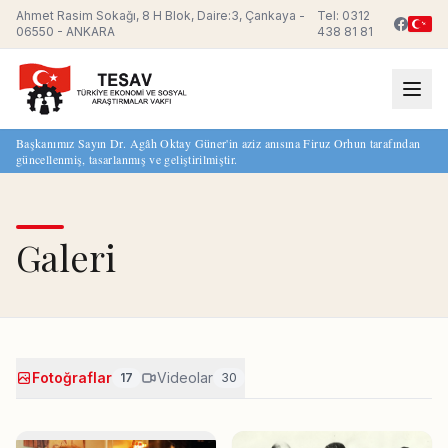
Ahmet Rasim Sokağı, 8 H Blok, Daire:3, Çankaya -
Tel: 0312
06550 - ANKARA
438 81 81
Başkanımız Sayın Dr. Agâh Oktay Güner'in aziz anısına Firuz Orhun tarafından
güncellenmiş, tasarlanmış ve geliştirilmiştir.
Galeri
Fotoğraflar
Videolar
17
30