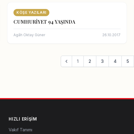
KÖŞE YAZILARI
CUMHURİYET 94 YAŞINDA
Agâh Oktay Güner
26.10.2017
1
2
3
4
5
HIZLI ERIŞIM
Vakıf Tanımı