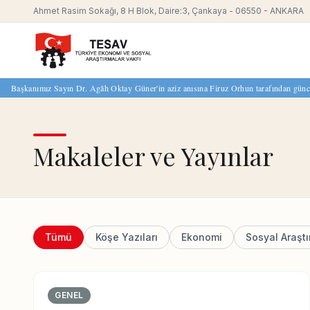
Ahmet Rasim Sokağı, 8 H Blok, Daire:3, Çankaya - 06550 - ANKARA
Başkanımız Sayın Dr. Agâh Oktay Güner'in aziz anısına Firuz Orhun tarafından güncell
Makaleler ve Yayınlar
Tümü
Köşe Yazıları
Ekonomi
Sosyal Araştı
GENEL