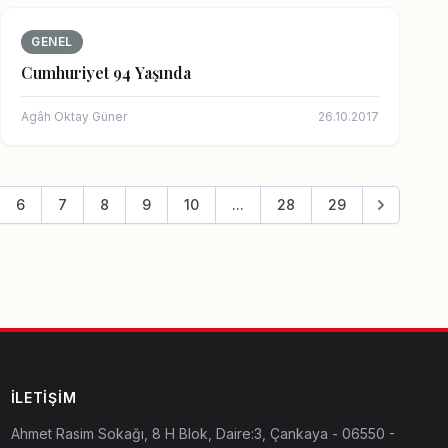
GENEL
Cumhuriyet 94 Yaşında
Agâh Oktay Güner
26.10.2017
6
7
8
9
10
...
28
29
İLETIŞIM
Ahmet Rasim Sokağı, 8 H Blok, Daire:3, Çankaya - 06550 -