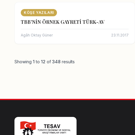
KÖŞE YAZILARI
TBB'NİN ÖRNEK GAYRETİ TÜRK-AV
Agâh Oktay Güner
23.11.2017
Showing
1
to
12
of
348
results