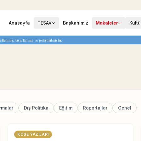
Anasayfa
TESAV
Başkanımız
Makaleler
Kültü
enmiş, tasarlanmış ve geliştirilmiştir.
rmalar
Dış Politika
Eğitim
Röportajlar
Genel
KÖŞE YAZILARI