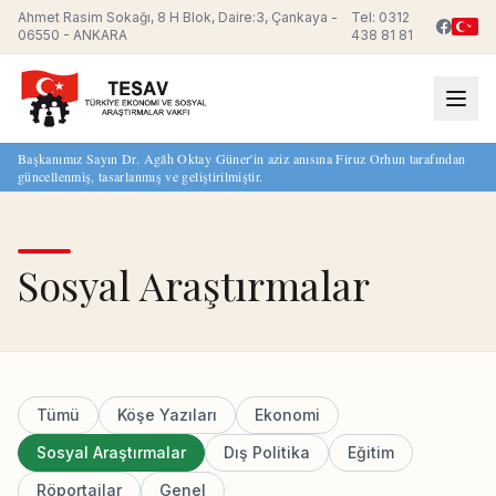
Ahmet Rasim Sokağı, 8 H Blok, Daire:3, Çankaya -
Tel: 0312
06550 - ANKARA
438 81 81
Başkanımız Sayın Dr. Agâh Oktay Güner'in aziz anısına Firuz Orhun tarafından
güncellenmiş, tasarlanmış ve geliştirilmiştir.
Sosyal Araştırmalar
Tümü
Köşe Yazıları
Ekonomi
Sosyal Araştırmalar
Dış Politika
Eğitim
Röportajlar
Genel