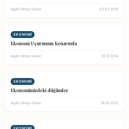
Agâh Oktay Güner
03.03.2016
EKONOMI
Ekonomi Uçurumun Kenarında
Agâh Oktay Güner
18.12.2014
EKONOMI
Ekonomimizdeki düğümler
Agâh Oktay Güner
16.05.2012
EKONOMI