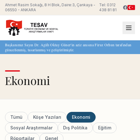
Ahmet Rasim Sokağı, 8 H Blok, Daire:3, Çankaya -
Tel: 0312
06550 - ANKARA
438 81 81
Başkanımız Sayın Dr. Agâh Oktay Güner'in aziz anısına Firuz Orhun tarafından
güncellenmiş, tasarlanmış ve geliştirilmiştir.
Ekonomi
Tümü
Köşe Yazıları
Ekonomi
Sosyal Araştırmalar
Dış Politika
Eğitim
Röportajlar
Genel