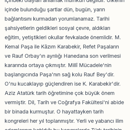
içindeki olayları anlamak mümkün değildir. Ülkenin
içinde bulunduğu şartlar dün, bugün, yarın
bağlantısını kurmadan yorumlanamaz. Tarihi
şahsiyetlerin geldikleri sosyal çevre, aldıkları
eğitim, yetiştikleri okullar fevkalade önemlidir. M.
Kemal Paşa ile Kâzım Karabekir, Refet Paşaların
ve Rauf Orbay'ın ayrılığı Hanedana son verilmesi
kararında ortaya çıkmıştır. Millî Mücadele'nin
başlangıcında Paşa'nın sağ kolu Rauf Bey'dir.
O'nu kucaklayıp güçlendiren ise K. Karabekir'dir.
Aziz Atatürk tarih öğretimine çok büyük önem
vermiştir. Dil, Tarih ve Coğrafya Fakültesi'ni abide
bir binada kurmuştur. O hayattayken tarih
kongreleri her yıl toplanmıştır. Yerli ve yabancı ilim