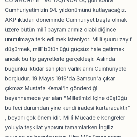
CUMHURİYET 94 YAŞINDA Üç gün sonra
Cumhuriyetimizin 94. yıldönümünü kutlayacağız.
AKP iktidarı döneminde Cumhuriyet başta olmak
üzere bütün millî bayramlarımız olabildiğince
unutulmaya terk edilmek isteniyor. Millî şuuru zayıf
düşürmek, millî bütünlüğü güçsüz hale getirmek
ancak bu tip gayretlerle gerçekleşir. Aslında
bugünkü iktidar sahipleri varlıklarını Cumhuriyete
borçludur. 19 Mayıs 1919'da Samsun'a çıkar
çıkmaz Mustafa Kemal'in gönderdiği
beyannamede yer alan "Milletimizi içine düştüğü
bu feci durumdan yine kendi iradesi kurtaracaktır"
, beyanı çok önemlidir. Millî Mücadele kongreler
yoluyla teşkilat yapısını tamamlarken İngiliz