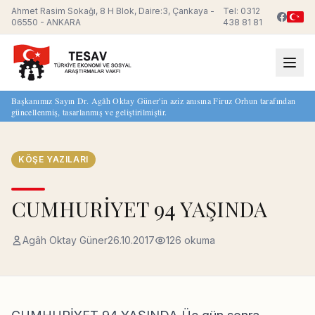
Ahmet Rasim Sokağı, 8 H Blok, Daire:3, Çankaya -
Tel: 0312
06550 - ANKARA
438 81 81
Başkanımız Sayın Dr. Agâh Oktay Güner'in aziz anısına Firuz Orhun tarafından
güncellenmiş, tasarlanmış ve geliştirilmiştir.
KÖŞE YAZILARI
CUMHURİYET 94 YAŞINDA
Agâh Oktay Güner
26.10.2017
126 okuma