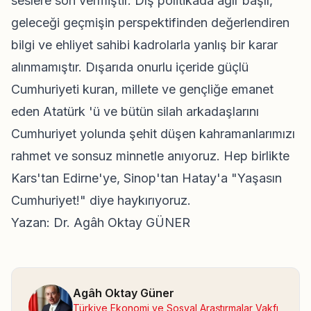
seslere son vermiştir. Dış politikada ağır başlı,
geleceği geçmişin perspektifinden değerlendiren
bilgi ve ehliyet sahibi kadrolarla yanlış bir karar
alınmamıştır. Dışarıda onurlu içeride güçlü
Cumhuriyeti kuran, millete ve gençliğe emanet
eden Atatürk 'ü ve bütün silah arkadaşlarını
Cumhuriyet yolunda şehit düşen kahramanlarımızı
rahmet ve sonsuz minnetle anıyoruz. Hep birlikte
Kars'tan Edirne'ye, Sinop'tan Hatay'a "Yaşasın
Cumhuriyet!" diye haykırıyoruz.
Yazan: Dr. Agâh Oktay GÜNER
Agâh Oktay Güner
Türkiye Ekonomi ve Sosyal Araştırmalar Vakfı