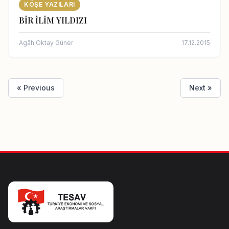
KÖŞE YAZILARI
BİR İLİM YILDIZI
Agâh Oktay Güner
17.12.2015
« Previous
Next »