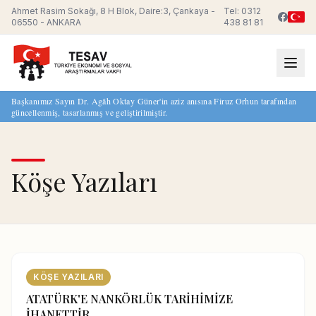
Ahmet Rasim Sokağı, 8 H Blok, Daire:3, Çankaya -
Tel: 0312
06550 - ANKARA
438 81 81
Başkanımız Sayın Dr. Agâh Oktay Güner'in aziz anısına Firuz Orhun tarafından
güncellenmiş, tasarlanmış ve geliştirilmiştir.
Köşe Yazıları
KÖŞE YAZILARI
ATATÜRK'E NANKÖRLÜK TARİHİMİZE
İHANETTİR