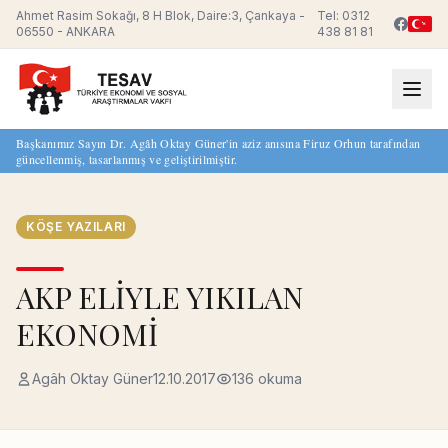
Ahmet Rasim Sokağı, 8 H Blok, Daire:3, Çankaya -
Tel: 0312
06550 - ANKARA
438 81 81
Başkanımız Sayın Dr. Agâh Oktay Güner'in aziz anısına Firuz Orhun tarafından
güncellenmiş, tasarlanmış ve geliştirilmiştir.
KÖŞE YAZILARI
AKP ELİYLE YIKILAN
EKONOMİ
Agâh Oktay Güner
12.10.2017
136 okuma