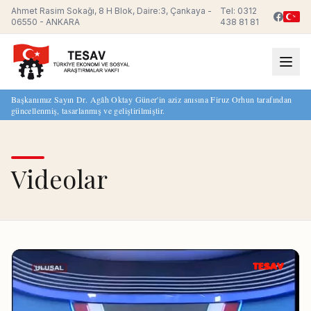
Ahmet Rasim Sokağı, 8 H Blok, Daire:3, Çankaya -
Tel: 0312
06550 - ANKARA
438 81 81
Başkanımız Sayın Dr. Agâh Oktay Güner'in aziz anısına Firuz Orhun tarafından
güncellenmiş, tasarlanmış ve geliştirilmiştir.
Videolar