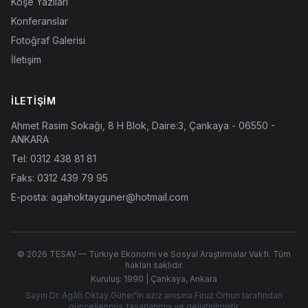
Köşe Yazıları
Konferanslar
Fotoğraf Galerisi
İletişim
İLETIŞIM
Ahmet Rasim Sokağı, 8 H Blok, Daire:3, Çankaya - 06550 -
ANKARA
Tel:
0312 438 81 81
Faks: 0312 439 79 95
E-posta:
agahoktayguner@hotmail.com
© 2026 TESAV — Türkiye Ekonomi ve Sosyal Araştırmalar Vakfı. Tüm
hakları saklıdır.
Kuruluş: 1990 | Çankaya, Ankara
Sayın Dr. Agâh Oktay Güner’in aziz anısına Firuz Orhun tarafından
güncellenmiş, tasarlanmış ve geliştirilmiştir.